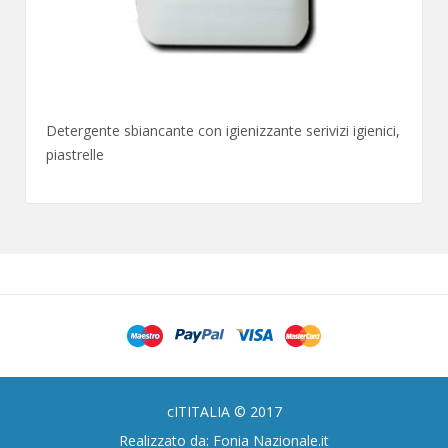
Detergente sbiancante con igienizzante serivizi igienici,
piastrelle
cITITALIA © 2017
Realizzato da: Fonia Nazionale.it