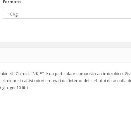
Formato
abinetti Chimici. INKJET è un particolare composto antimicrobico. Graz
ed eliminare i cattivi odori emanati dall’interno dei serbatoi di raccolt
gr ogni 10 litri.